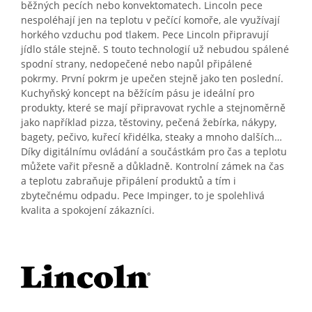
běžných pecích nebo konvektomatech. Lincoln pece
nespoléhají jen na teplotu v pečící komoře, ale využívají
horkého vzduchu pod tlakem. Pece Lincoln připravují
jídlo stále stejně. S touto technologií už nebudou spálené
spodní strany, nedopečené nebo napůl připálené
pokrmy. První pokrm je upečen stejně jako ten poslední.
Kuchyňský koncept na běžícím pásu je ideální pro
produkty, které se mají připravovat rychle a stejnoměrně
jako například pizza, těstoviny, pečená žebírka, nákypy,
bagety, pečivo, kuřecí křidélka, steaky a mnoho dalších…
Díky digitálnímu ovládání a součástkám pro čas a teplotu
můžete vařit přesně a důkladně. Kontrolní zámek na čas
a teplotu zabraňuje připálení produktů a tím i
zbytečnému odpadu. Pece Impinger, to je spolehlivá
kvalita a spokojení zákazníci.