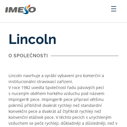
Lincoln
O SPOLEČNOSTI
Lincoln navrhuje a vyrábí vybavení pro komerční a
institucionální stravovací zařízení.
V roce 1982 uvedla Společnost řadu pásových pecí
s nuceným oběhem horkého vzduchu pod názvem
Impinger® pece. Impinger® pece připraví většinu
pokrmů přibližně dvakrát rychleji než standardní
konvekční pece a dvakrát až čtyřikrát rychleji než
konvenční etážové pece. V těchto pecích s urychleným
vzduchem se peče rychleji, důkladněji a důsledněji, než v