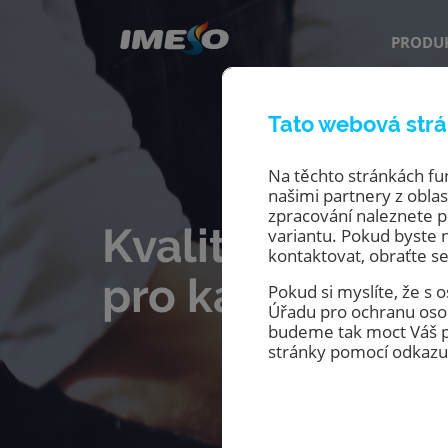
PRODU
Tato webová strá
Na těchto stránkách fu
našimi partnery z oblast
zpracování naleznete p
Kvalitní gastro 
variantu. Pokud byste 
kontaktovat, obraťte se
pro kavárny
Pokud si myslíte, že s
Úřadu pro ochranu osob
budeme tak moct Váš po
stránky pomocí odkaz