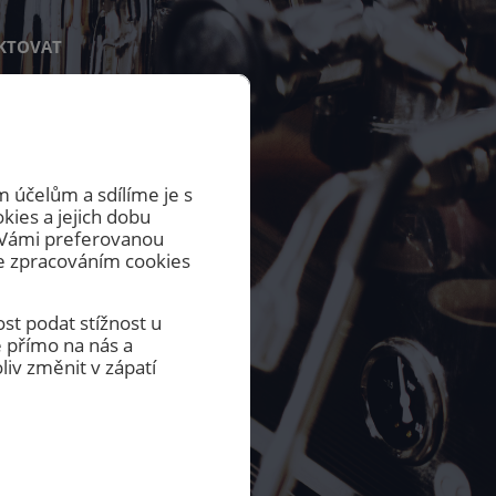
KTOVAT
 účelům a sdílíme je s
okies a jejich dobu
m Vámi preferovanou
se zpracováním cookies
st podat stížnost u
 přímo na nás a
iv změnit v zápatí