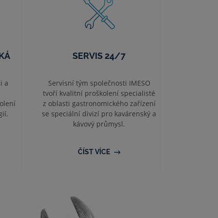
KÁ
SERVIS 24/7
i a
Servisní tým společnosti IMESO
tvoří kvalitní proškolení specialisté
olení
z oblasti gastronomického zařízení
ií.
se speciální divizí pro kavárenský a
kávový průmysl.
ČÍST VÍCE