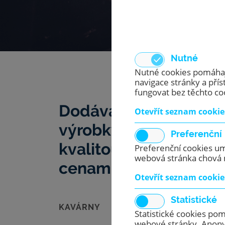
Nutné
Nutné cookies pomáhají
navigace stránky a př
fungovat bez těchto co
Dodáváme a servisu
Otevřít seznam cookie
výrobky s vysokou
Preferenční
kvalitou a dostupným
Preferenční cookies um
webová stránka chová n
cenami.
Otevřít seznam cookie
Statistické
KAVÁRNY
U nás
Statistické cookies po
vhod
webové stránky. Anonym