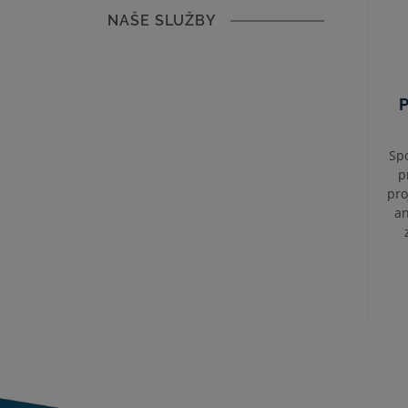
NAŠE SLUŽBY
Spo
p
pro
a