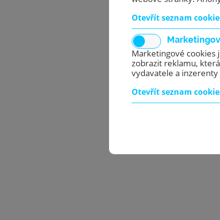
vám
kávo
Otevřít seznam cookie
nás 
vitr
Marketingo
pomů
Marketingové cookies 
výro
zobrazit reklamu, která
výro
vydavatele a inzerenty 
pro 
vám 
Otevřít seznam cookie
zást
s ká
zákaz
dobr
prod