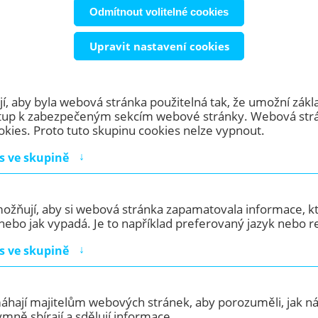
Odmítnout volitelné cookies
Upravit nastavení cookies
, aby byla webová stránka použitelná tak, že umožní zákl
ístup k zabezpečeným sekcím webové stránky. Webová st
okies. Proto tuto skupinu cookies nelze vypnout.
jeme
↓
s ve skupině
i
ožňují, aby si webová stránka zapamatovala informace, kt
ebo jak vypadá. Je to například preferovaný jazyk nebo re
↓
s ve skupině
 si určitě vyberete kávovar, který bude
máhají majitelům webových stránek, aby porozuměli, jak náv
ný právě pro vaši provozovnu. Nabízíme
ně sbírají a sdělují informace.