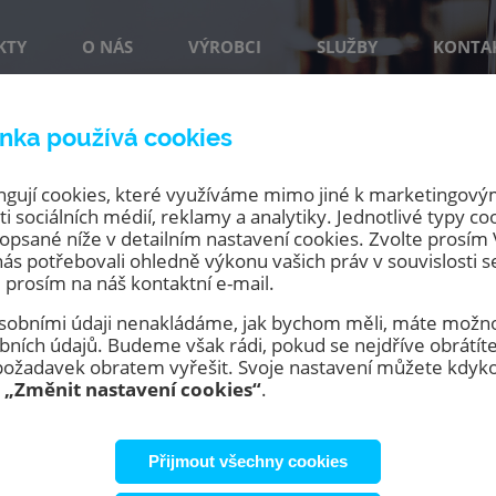
KTY
O NÁS
VÝROBCI
SLUŽBY
KONTA
nka používá cookies
ngují cookies, které využíváme mimo jiné k marketingovým
i sociálních médií, reklamy a analytiky. Jednotlivé typy co
opsané níže v detailním nastavení cookies. Zvolte prosí
zařízení
nás potřebovali ohledně výkonu vašich práv v souvislosti 
 prosím na náš kontaktní e-mail.
 osobními údaji nenakládáme, jak bychom měli, máte možno
ních údajů. Budeme však rádi, pokud se nejdříve obrátíte
žadavek obratem vyřešit. Svoje nastavení můžete kdykol
u
„Změnit nastavení cookies“
.
Přijmout všechny cookies