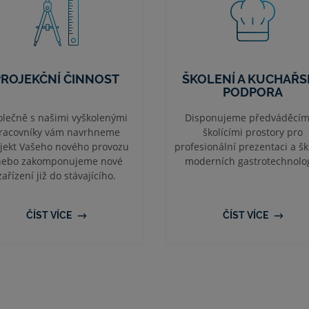
PROJEKČNÍ ČINNOST
ŠKOLENÍ A KUCHAŘS
PODPORA
lečně s našimi vyškolenými
Disponujeme předváděcím
racovníky vám navrhneme
školícími prostory pro
jekt Vašeho nového provozu
profesionální prezentaci a šk
nebo zakomponujeme nové
moderních gastrotechnolog
zařízení již do stávajícího.
ČÍST VÍCE
ČÍST VÍCE